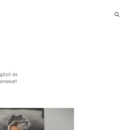
űgöző és
almakat!