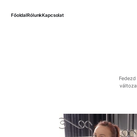
Főoldal
Rólunk
Kapcsolat
Fedezd 
változa