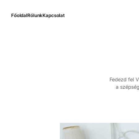
Főoldal
Rólunk
Kapcsolat
Fedezd fel V
a szépség