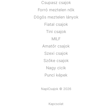
Csupasz csajok
Forró meztelen nők
Dögös meztelen lányok
Fiatal csajok
Tini csajok
MILF
Amatőr csajok
Szexi csajok
Szőke csajok
Nagy cicik
Punci képek
NapiCsajok © 2026
Kapcsolat