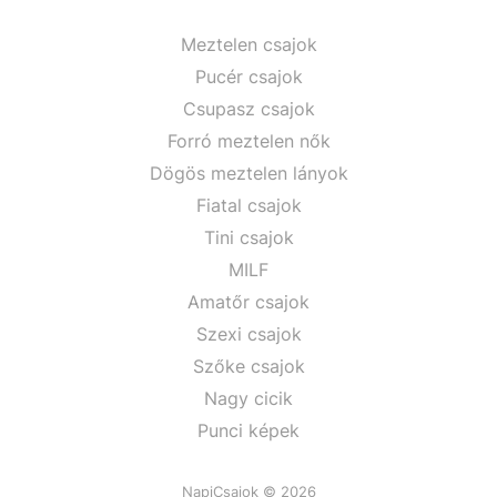
Meztelen csajok
Pucér csajok
Csupasz csajok
Forró meztelen nők
Dögös meztelen lányok
Fiatal csajok
Tini csajok
MILF
Amatőr csajok
Szexi csajok
Szőke csajok
Nagy cicik
Punci képek
NapiCsajok © 2026