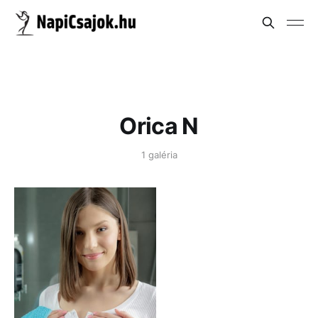
Orica N
1 galéria