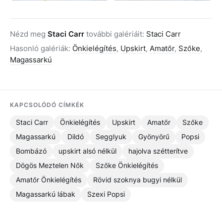
Nézd meg
Staci Carr
további galériáit:
Staci Carr
Hasonló galériák:
Önkielégítés
,
Upskirt
,
Amatőr
,
Szőke
,
Magassarkú
KAPCSOLÓDÓ CÍMKÉK
Staci Carr
Önkielégítés
Upskirt
Amatőr
Szőke
Magassarkú
Dildó
Segglyuk
Gyönyörű
Popsi
Bombázó
upskirt alsó nélkül
hajolva szétterítve
Dögös Meztelen Nők
Szőke Önkielégítés
Amatőr Önkielégítés
Rövid szoknya bugyi nélkül
Magassarkú lábak
Szexi Popsi