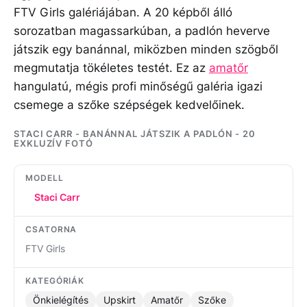
FTV Girls galériájában. A 20 képből álló
sorozatban magassarkúban, a padlón heverve
játszik egy banánnal, miközben minden szögből
megmutatja tökéletes testét. Ez az
amatőr
hangulatú, mégis profi minőségű galéria igazi
csemege a szőke szépségek kedvelőinek.
STACI CARR - BANÁNNAL JÁTSZIK A PADLÓN - 20
EXKLUZÍV FOTÓ
MODELL
Staci Carr
CSATORNA
FTV Girls
KATEGÓRIÁK
Önkielégítés
Upskirt
Amatőr
Szőke