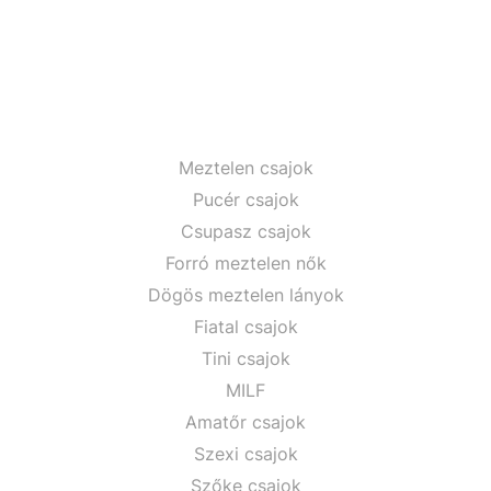
Meztelen csajok
Pucér csajok
Csupasz csajok
Forró meztelen nők
Dögös meztelen lányok
Fiatal csajok
Tini csajok
MILF
Amatőr csajok
Szexi csajok
Szőke csajok