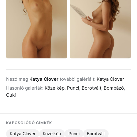
Nézd meg
Katya Clover
további galériáit:
Katya Clover
Hasonló galériák:
Közelkép
,
Punci
,
Borotvált
,
Bombázó
,
Cuki
KAPCSOLÓDÓ CÍMKÉK
Katya Clover
Közelkép
Punci
Borotvált