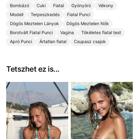
Bombázó
Cuki
Fiatal
Gyönyörű
Vékony
Modell
Terpeszkedés
Fiatal Punci
Dögös Meztelen Lányok
Dögös Meztelen Nők
Borotvált Fiatal Punci
Vagina
Tökéletes fiatal test
Apró Punci
Ártatlan fiatal
Csupasz csajok
Tetszhet ez is...