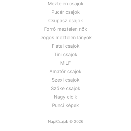
Meztelen csajok
Pucér csajok
Csupasz csajok
Forró meztelen nők
Dögös meztelen lányok
Fiatal csajok
Tini csajok
MILF
Amatőr csajok
Szexi csajok
Szőke csajok
Nagy cicik
Punci képek
NapiCsajok © 2026