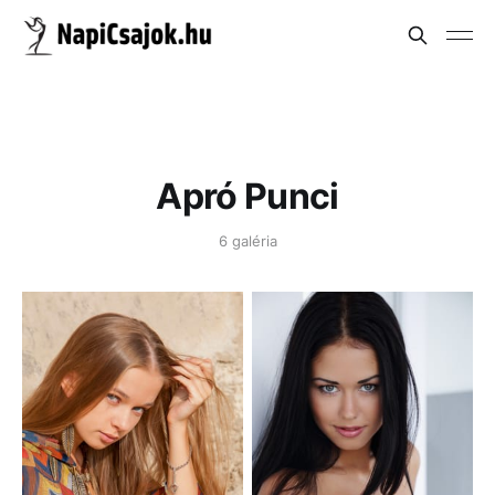
Apró Punci
6 galéria