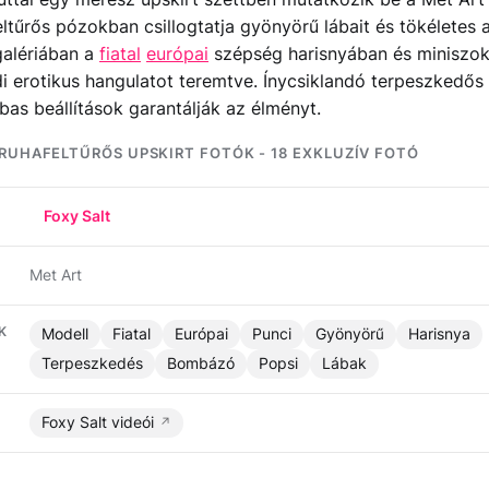
eltűrős pózokban csillogtatja gyönyörű lábait és tökéletes a
galériában a
fiatal
európai
szépség harisnyában és miniszo
i erotikus hangulatot teremtve. Ínycsiklandó terpeszkedős
ábas beállítások garantálják az élményt.
 RUHAFELTŰRŐS UPSKIRT FOTÓK - 18 EXKLUZÍV FOTÓ
Foxy Salt
Met Art
K
Modell
Fiatal
Európai
Punci
Gyönyörű
Harisnya
Terpeszkedés
Bombázó
Popsi
Lábak
Foxy Salt videói