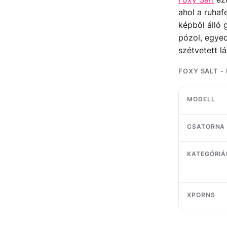
ahol a ruhaf
képből álló 
pózol, egyed
szétvetett l
FOXY SALT -
MODELL
CSATORNA
KATEGÓRIÁ
XPORNS