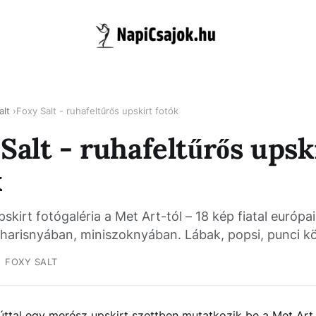
alt
Foxy Salt - ruhafeltűrős upskirt fotók
Salt - ruhafeltűrős upsk
k
pskirt fotógaléria a Met Art-tól – 18 kép fiatal európai
 harisnyában, miniszoknyában. Lábak, popsi, punci k
FOXY SALT
ttal egy merész upskirt szettben mutatkozik be a Met Art 