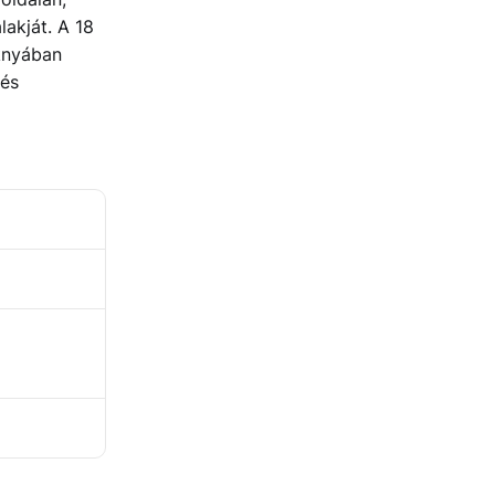
lakját. A 18
knyában
 és