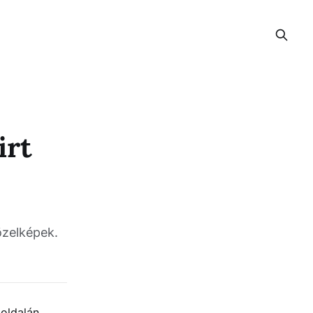
irt
özelképek.
oldalán,