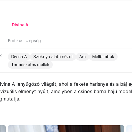
Divina A
Erotikus szépség
K
Divina A
Szoknya alatti nézet
Arc
Mellbimbók
Természetes mellek
ivina A lenyűgöző világát, ahol a fekete harisnya és a báj e
i vizuális élményt nyújt, amelyben a csinos barna hajú mode
gmutatja.