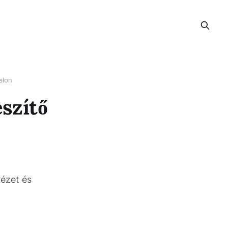
alon
szítő
nézet és