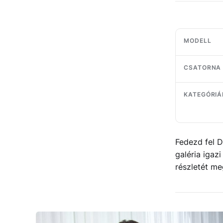
MODELL
CSATORNA
KATEGÓRIÁ
Fedezd fel D
galéria igaz
részletét me