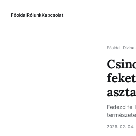
Főoldal
Rólunk
Kapcsolat
Főoldal
Divina
Csino
feke
aszt
Fedezd fel 
természete
2026. 02. 04.