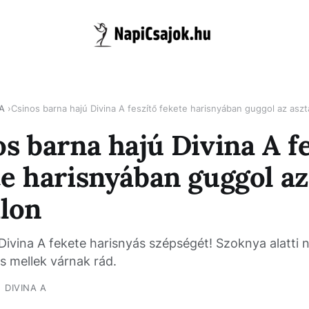
 A
Csinos barna hajú Divina A feszítő fekete harisnyában guggol az aszt
s barna hajú Divina A fe
te harisnyában guggol az
alon
Divina A fekete harisnyás szépségét! Szoknya alatti 
s mellek várnak rád.
DIVINA A