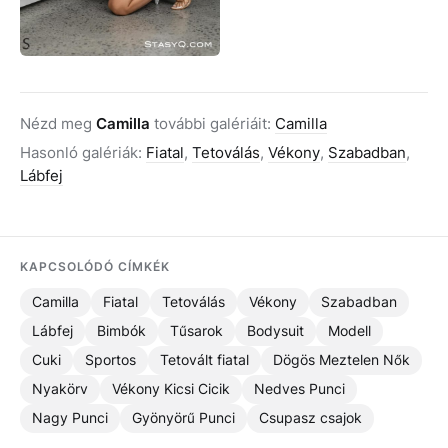
Nézd meg
Camilla
további galériáit:
Camilla
Hasonló galériák:
Fiatal
,
Tetoválás
,
Vékony
,
Szabadban
,
Lábfej
KAPCSOLÓDÓ CÍMKÉK
Camilla
Fiatal
Tetoválás
Vékony
Szabadban
Lábfej
Bimbók
Tűsarok
Bodysuit
Modell
Cuki
Sportos
Tetovált fiatal
Dögös Meztelen Nők
Nyakörv
Vékony Kicsi Cicik
Nedves Punci
Nagy Punci
Gyönyörű Punci
Csupasz csajok