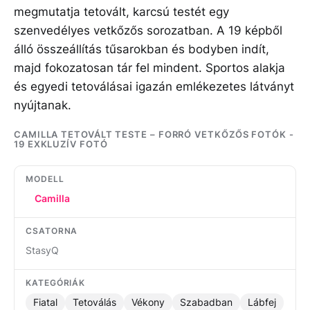
megmutatja tetovált, karcsú testét egy
szenvedélyes vetkőzős sorozatban. A 19 képből
álló összeállítás tűsarokban és bodyben indít,
majd fokozatosan tár fel mindent. Sportos alakja
és egyedi tetoválásai igazán emlékezetes látványt
nyújtanak.
CAMILLA TETOVÁLT TESTE – FORRÓ VETKŐZŐS FOTÓK -
19 EXKLUZÍV FOTÓ
MODELL
Camilla
CSATORNA
StasyQ
KATEGÓRIÁK
Fiatal
Tetoválás
Vékony
Szabadban
Lábfej