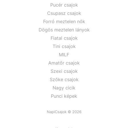
Pucér csajok
Csupasz csajok
Forró meztelen nők
Dögös meztelen lányok
Fiatal csajok
Tini csajok
MILF
Amatőr csajok
Szexi csajok
Szőke csajok
Nagy cicik
Punci képek
NapiCsajok © 2026