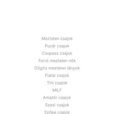
Meztelen csajok
Pucér csajok
Csupasz csajok
Forró meztelen nők
Dögös meztelen lányok
Fiatal csajok
Tini csajok
MILF
Amatőr csajok
Szexi csajok
Szőke csajok