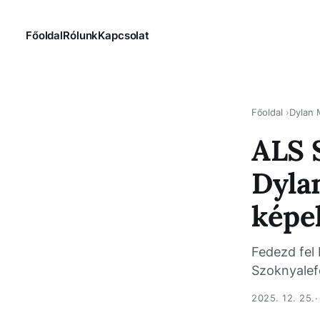
Főoldal
Rólunk
Kapcsolat
Főoldal
Dylan
ALS S
Dylan
képe
Fedezd fel 
Szoknyalefo
2025. 12. 25.