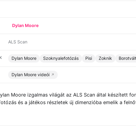
Dylan Moore
ALS Scan
K
Dylan Moore
Szoknyalefotózás
Pisi
Zoknik
Borotvál
Dylan Moore videói
ylan Moore izgalmas világát az ALS Scan által készített fo
otózás és a játékos részletek új dimenzióba emelik a felnő