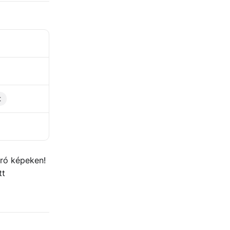
t
rró képeken!
tt