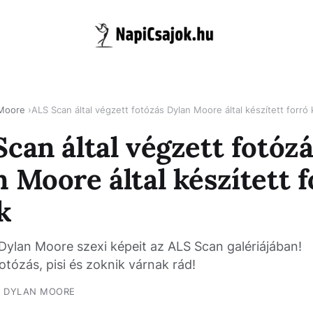
 Moore
ALS Scan által végzett fotózás Dylan Moore által készített forró
can által végzett fotóz
 Moore által készített f
k
Dylan Moore szexi képeit az ALS Scan galériájában!
tózás, pisi és zoknik várnak rád!
DYLAN MOORE