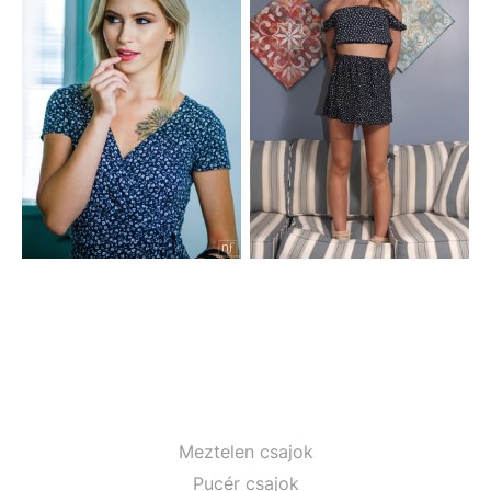
Meztelen csajok
Pucér csajok