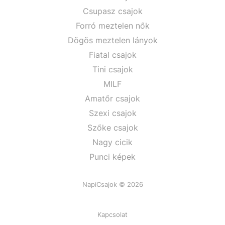
Csupasz csajok
Forró meztelen nők
Dögös meztelen lányok
Fiatal csajok
Tini csajok
MILF
Amatőr csajok
Szexi csajok
Szőke csajok
Nagy cicik
Punci képek
NapiCsajok © 2026
Kapcsolat