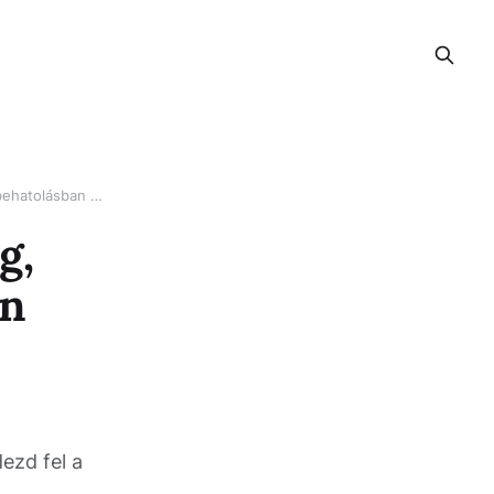
Veronica Leal, a szőke szépség, egy vad szabadtéri hármasban vesz részt, ahol dupla behatolásban van része
g,
an
ezd fel a