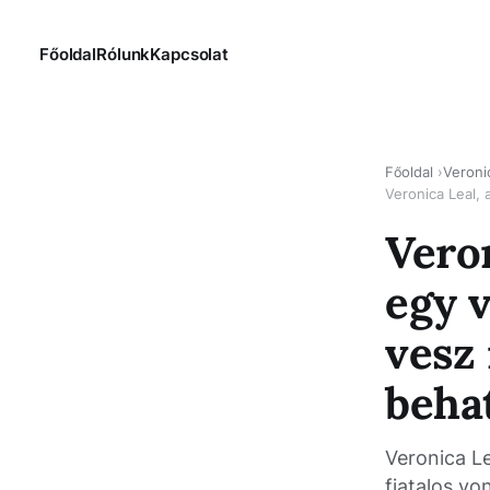
Főoldal
Rólunk
Kapcsolat
Főoldal
Veroni
Veron
egy 
vesz 
beha
Veronica Le
fiatalos vo