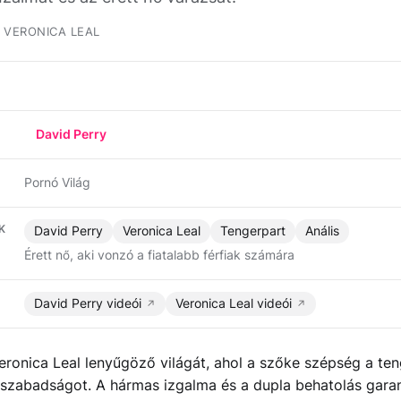
VERONICA LEAL
David Perry
Pornó Világ
K
David Perry
Veronica Leal
Tengerpart
Anális
Érett nő, aki vonzó a fiatalabb férfiak számára
David Perry videói
Veronica Leal videói
eronica Leal lenyűgöző világát, ahol a szőke szépség a te
 szabadságot. A hármas izgalma és a dupla behatolás garan