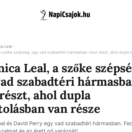
ca Leal
ica Leal, a szőke szépsé
vad szabadtéri hármasb
részt, ahol dupla
tolásban van része
al és David Perry egy vad szabadtéri hármasban. Fed
nzalmat és az érett nő varázsát!