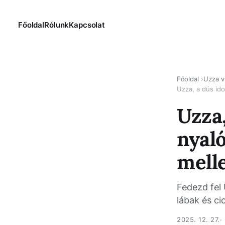
Főoldal
Rólunk
Kapcsolat
Főoldal
Uzza v
Uzza, a dús ido
Uzza,
nyal
melle
Fedezd fel 
lábak és ci
2025. 12. 27.