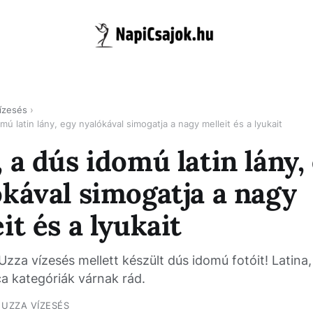
ízesés
mú latin lány, egy nyalókával simogatja a nagy melleit és a lyukait
 a dús idomú latin lány,
ókával simogatja a nagy
it és a lyukait
Uzza vízesés mellett készült dús idomú fotóit! Latina,
ca kategóriák várnak rád.
UZZA VÍZESÉS