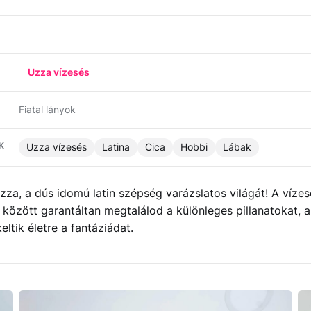
Uzza vízesés
Fiatal lányok
K
Uzza vízesés
Latina
Cica
Hobbi
Lábak
zza, a dús idomú latin szépség varázslatos világát! A vízes
i között garantáltan megtalálod a különleges pillanatokat, 
ltik életre a fantáziádat.