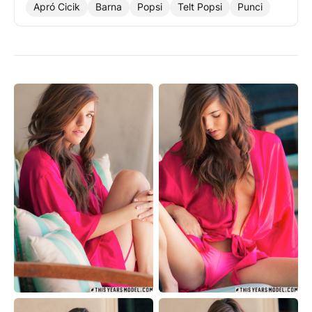
Apró Cicik
Barna
Popsi
Telt Popsi
Punci