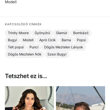
Modell
KAPCSOLÓDÓ CÍMKÉK
Trinity Moore
Gyönyörű
Glamúr
Bombázó
Bugyi
Modell
Apró Cicik
Barna
Popsi
Telt popsi
Punci
Dögös Meztelen Lányok
Dögös Meztelen Nők
Szexi Bugyi
Tetszhet ez is...