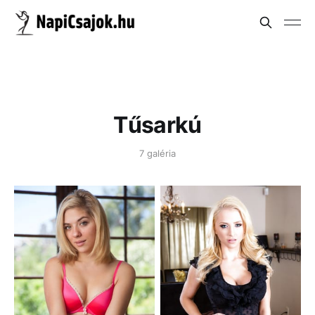
Tűsarkú
7 galéria