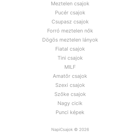
Meztelen csajok
Pucér csajok
Csupasz csajok
Forró meztelen nők
Dögös meztelen lányok
Fiatal csajok
Tini csajok
MILF
Amatőr csajok
Szexi csajok
Szőke csajok
Nagy cicik
Punci képek
NapiCsajok © 2026