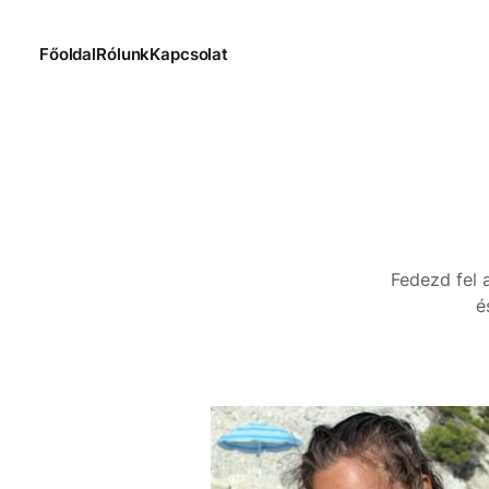
Főoldal
Rólunk
Kapcsolat
Fedezd fel 
é