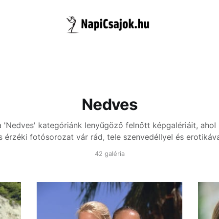
Nedves
a 'Nedves' kategóriánk lenyűgöző felnőtt képgalériáit, ahol
s érzéki fotósorozat vár rád, tele szenvedéllyel és erotikáva
42 galéria