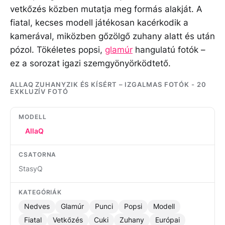
vetkőzés közben mutatja meg formás alakját. A
fiatal, kecses modell játékosan kacérkodik a
kamerával, miközben gőzölgő zuhany alatt és után
pózol. Tökéletes popsi,
glamúr
hangulatú fotók –
ez a sorozat igazi szemgyönyörködtető.
ALLAQ ZUHANYZIK ÉS KÍSÉRT – IZGALMAS FOTÓK - 20
EXKLUZÍV FOTÓ
MODELL
AllaQ
CSATORNA
StasyQ
KATEGÓRIÁK
Nedves
Glamúr
Punci
Popsi
Modell
Fiatal
Vetkőzés
Cuki
Zuhany
Európai