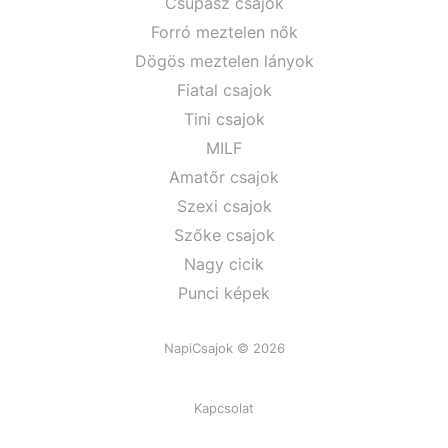
Csupasz csajok
Forró meztelen nők
Dögös meztelen lányok
Fiatal csajok
Tini csajok
MILF
Amatőr csajok
Szexi csajok
Szőke csajok
Nagy cicik
Punci képek
NapiCsajok © 2026
Kapcsolat