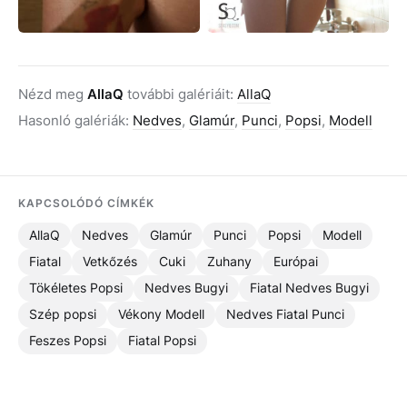
Nézd meg
AllaQ
további galériáit:
AllaQ
Hasonló galériák:
Nedves
,
Glamúr
,
Punci
,
Popsi
,
Modell
KAPCSOLÓDÓ CÍMKÉK
AllaQ
Nedves
Glamúr
Punci
Popsi
Modell
Fiatal
Vetkőzés
Cuki
Zuhany
Európai
Tökéletes Popsi
Nedves Bugyi
Fiatal Nedves Bugyi
Szép popsi
Vékony Modell
Nedves Fiatal Punci
Feszes Popsi
Fiatal Popsi