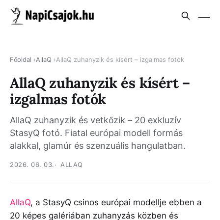
Főoldal
AllaQ
AllaQ zuhanyzik és kísért – izgalmas fotók
AllaQ zuhanyzik és kísért –
izgalmas fotók
AllaQ zuhanyzik és vetkőzik – 20 exkluzív
StasyQ fotó. Fiatal európai modell formás
alakkal, glamúr és szenzuális hangulatban.
2026. 06. 03.
ALLAQ
AllaQ
, a StasyQ csinos európai modellje ebben a
20 képes galériában zuhanyzás közben és