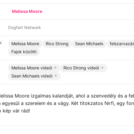
Melissa Moore
Dogfart Network
K
Melissa Moore
Rico Strong
Sean Michaels
felszarvazá
Fajok közötti
Melissa Moore videói
Rico Strong videói
Sean Michaels videói
elissa Moore izgalmas kalandját, ahol a szenvedély és a fe
 egyesül a szerelem és a vágy. Két titokzatos férfi, egy for
ó kép vár rád!