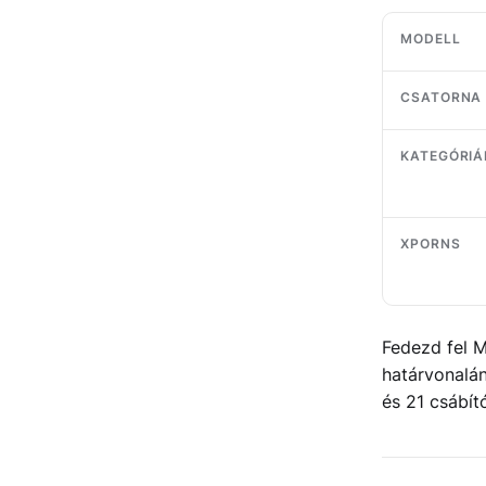
MODELL
CSATORNA
KATEGÓRIÁ
XPORNS
Fedezd fel M
határvonalán
és 21 csábít