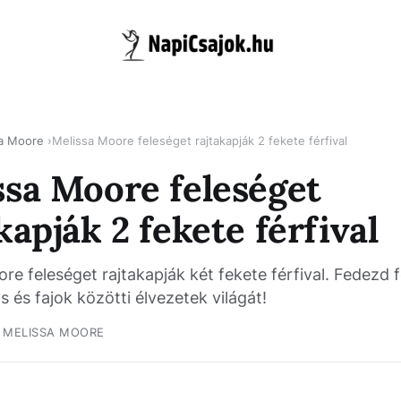
a Moore
Melissa Moore feleséget rajtakapják 2 fekete férfival
ssa Moore feleséget
kapják 2 fekete férfival
re feleséget rajtakapják két fekete férfival. Fedezd f
s és fajok közötti élvezetek világát!
MELISSA MOORE