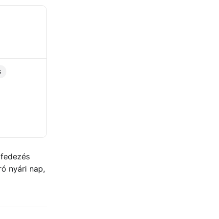
s
lfedezés
ró nyári nap,