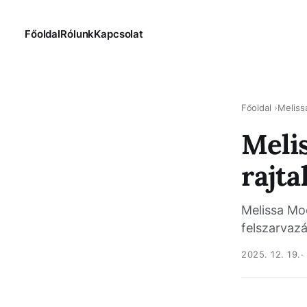
Főoldal
Rólunk
Kapcsolat
Főoldal
Meliss
Meli
rajta
Melissa Moo
felszarvazá
2025. 12. 19.