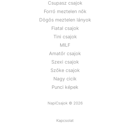
Csupasz csajok
Forró meztelen nők
Dögös meztelen lányok
Fiatal csajok
Tini csajok
MILF
Amatőr csajok
Szexi csajok
Szőke csajok
Nagy cicik
Punci képek
NapiCsajok © 2026
Kapcsolat