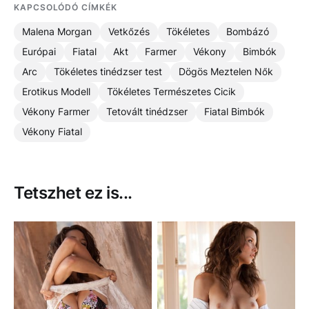
KAPCSOLÓDÓ CÍMKÉK
Malena Morgan
Vetkőzés
Tökéletes
Bombázó
Európai
Fiatal
Akt
Farmer
Vékony
Bimbók
Arc
Tökéletes tinédzser test
Dögös Meztelen Nők
Erotikus Modell
Tökéletes Természetes Cicik
Vékony Farmer
Tetovált tinédzser
Fiatal Bimbók
Vékony Fiatal
Tetszhet ez is...