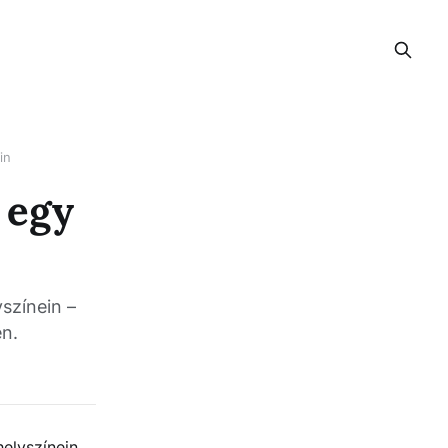
in
 egy
színein –
n.
helyszínein