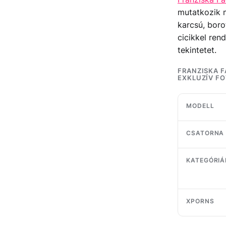
mutatkozik m
karcsú, boro
cicikkel re
tekintetet.
FRANZISKA F
EXKLUZÍV F
MODELL
CSATORNA
KATEGÓRIÁ
XPORNS