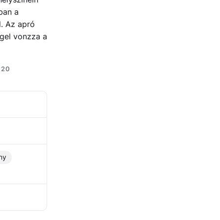
ban a
. Az apró
gel vonzza a
 20
ny