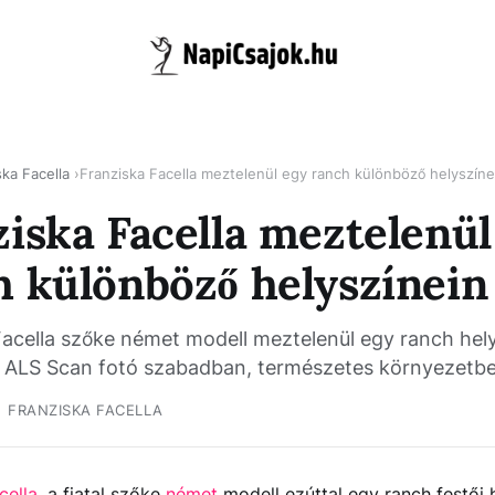
ska Facella
Franziska Facella meztelenül egy ranch különböző helyszíne
ziska Facella meztelenül
h különböző helyszínein
Facella szőke német modell meztelenül egy ranch hely
v ALS Scan fotó szabadban, természetes környezetbe
FRANZISKA FACELLA
cella
, a fiatal szőke
német
modell ezúttal egy ranch festői 