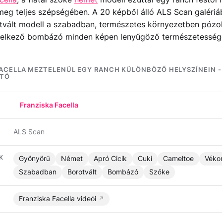
eg teljes szépségében. A 20 képből álló ALS Scan galériá
tvált modell a szabadban, természetes környezetben pózol
ndelkező bombázó minden képen lenyűgöző természetesség
ACELLA MEZTELENÜL EGY RANCH KÜLÖNBÖZŐ HELYSZÍNEIN -
OTÓ
Franziska Facella
ALS Scan
K
Gyönyörű
Német
Apró Cicik
Cuki
Cameltoe
Véko
Szabadban
Borotvált
Bombázó
Szőke
Franziska Facella videói