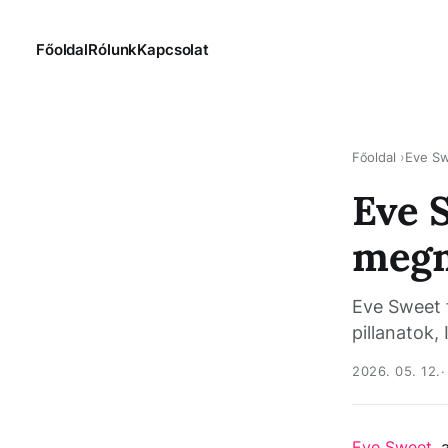
Főoldal
Rólunk
Kapcsolat
Főoldal
Eve S
Eve S
megm
Eve Sweet f
pillanatok,
2026. 05. 12.
Eve Sweet
, 