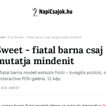
weet
Eve Sweet - fiatal barna csaj megmutatja mindenit
weet - fiatal barna csaj
utatja mindenit
iatal barna modell exkluzív fotói – lovaglós pozíció,
 Interactive POV galéria. 12 kép.
EVE SWEET
a csinos barna fiatal modell ebben az exkluzív Interactive
P