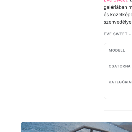
galériában m
és közelképe
szenvedélyes
EVE SWEET -
MODELL
CSATORNA
KATEGÓRIÁ