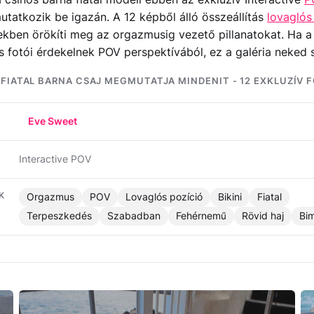
utatkozik be igazán. A 12 képből álló összeállítás
lovaglós
kben örökíti meg az orgazmusig vezető pillanatokat. Ha a 
 fotói érdekelnek POV perspektívából, ez a galéria neked s
 FIATAL BARNA CSAJ MEGMUTATJA MINDENIT - 12 EXKLUZÍV 
Eve Sweet
Interactive POV
K
Orgazmus
POV
Lovaglós pozíció
Bikini
Fiatal
Terpeszkedés
Szabadban
Fehérnemű
Rövid haj
Bi