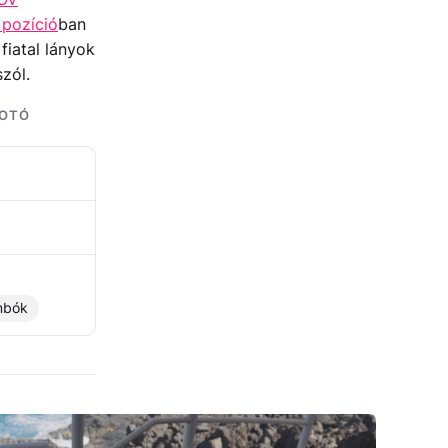
 pozíció
ban
fiatal lányok
zól.
FOTÓ
mbók