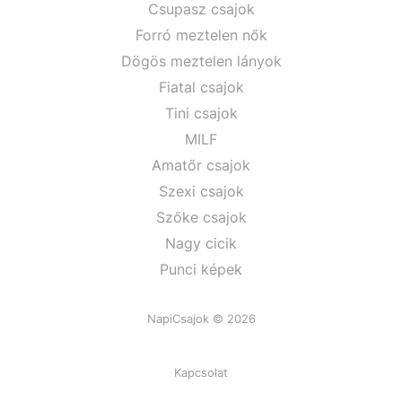
Csupasz csajok
Forró meztelen nők
Dögös meztelen lányok
Fiatal csajok
Tini csajok
MILF
Amatőr csajok
Szexi csajok
Szőke csajok
Nagy cicik
Punci képek
NapiCsajok © 2026
Kapcsolat