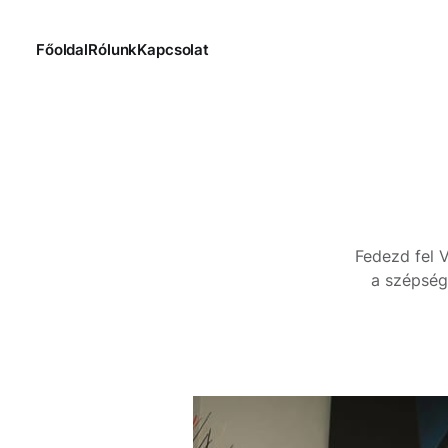
Főoldal
Rólunk
Kapcsolat
Fedezd fel V
a szépség