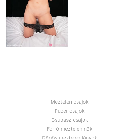
Meztelen csajok
Pucér csajok
Csupasz csajok
Forró meztelen nők
Dögös meztelen lányok