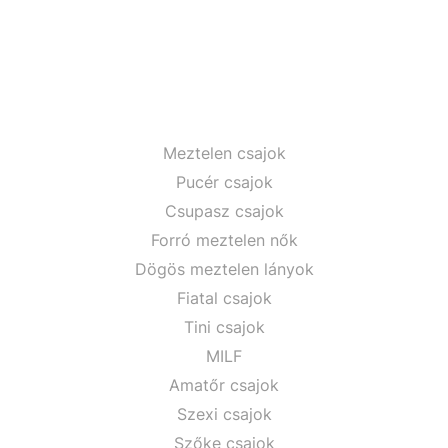
Meztelen csajok
Pucér csajok
Csupasz csajok
Forró meztelen nők
Dögös meztelen lányok
Fiatal csajok
Tini csajok
MILF
Amatőr csajok
Szexi csajok
Szőke csajok