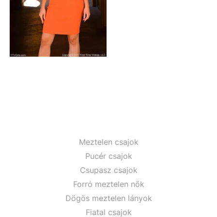
Meztelen csajok
Pucér csajok
Csupasz csajok
Forró meztelen nők
Dögös meztelen lányok
Fiatal csajok