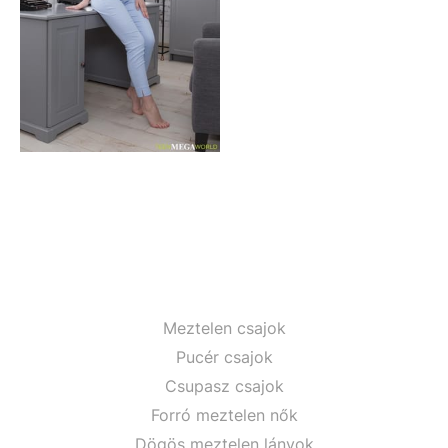
Meztelen csajok
Pucér csajok
Csupasz csajok
Forró meztelen nők
Dögös meztelen lányok