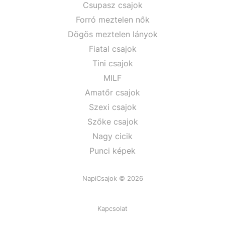
Csupasz csajok
Forró meztelen nők
Dögös meztelen lányok
Fiatal csajok
Tini csajok
MILF
Amatőr csajok
Szexi csajok
Szőke csajok
Nagy cicik
Punci képek
NapiCsajok © 2026
Kapcsolat