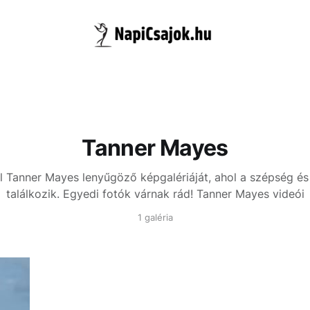
Tanner Mayes
l Tanner Mayes lenyűgöző képgalériáját, ahol a szépség és
találkozik. Egyedi fotók várnak rád!
Tanner Mayes videói
1 galéria