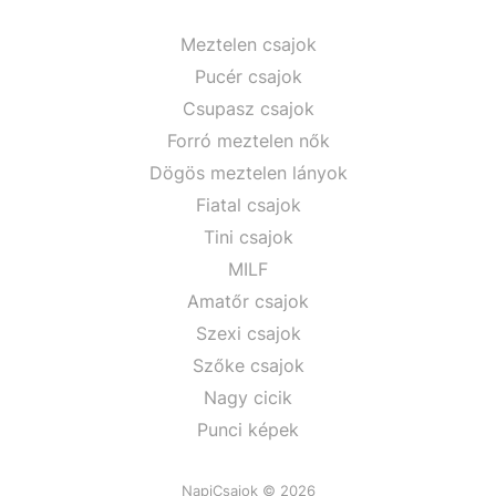
Meztelen csajok
Pucér csajok
Csupasz csajok
Forró meztelen nők
Dögös meztelen lányok
Fiatal csajok
Tini csajok
MILF
Amatőr csajok
Szexi csajok
Szőke csajok
Nagy cicik
Punci képek
NapiCsajok © 2026