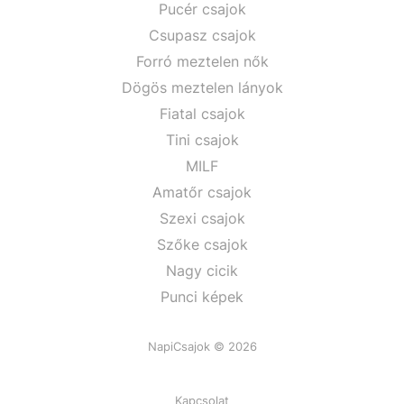
Pucér csajok
Csupasz csajok
Forró meztelen nők
Dögös meztelen lányok
Fiatal csajok
Tini csajok
MILF
Amatőr csajok
Szexi csajok
Szőke csajok
Nagy cicik
Punci képek
NapiCsajok © 2026
Kapcsolat