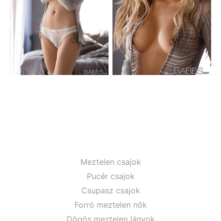
Meztelen csajok
Pucér csajok
Csupasz csajok
Forró meztelen nők
Dögös meztelen lányok