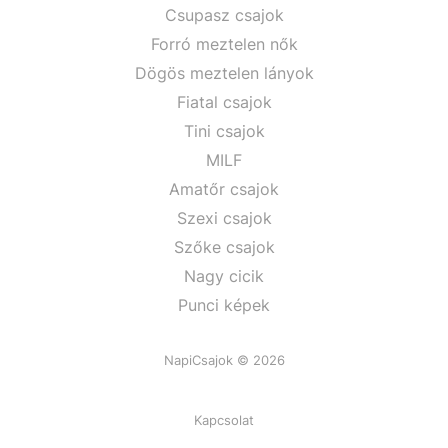
Csupasz csajok
Forró meztelen nők
Dögös meztelen lányok
Fiatal csajok
Tini csajok
MILF
Amatőr csajok
Szexi csajok
Szőke csajok
Nagy cicik
Punci képek
NapiCsajok © 2026
Kapcsolat