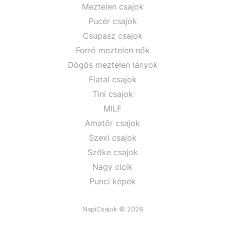
Meztelen csajok
Pucér csajok
Csupasz csajok
Forró meztelen nők
Dögös meztelen lányok
Fiatal csajok
Tini csajok
MILF
Amatőr csajok
Szexi csajok
Szőke csajok
Nagy cicik
Punci képek
NapiCsajok © 2026