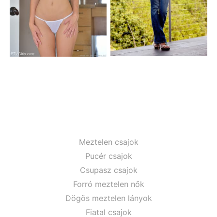
Meztelen csajok
Pucér csajok
Csupasz csajok
Forró meztelen nők
Dögös meztelen lányok
Fiatal csajok