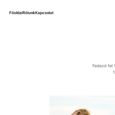
Főoldal
Rólunk
Kapcsolat
Fedezd fel 