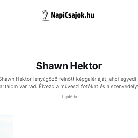
Shawn Hektor
Shawn Hektor lenyűgöző felnőtt képgalériáját, ahol egyedi
tartalom vár rád. Élvezd a művészi fotókat és a szenvedélyt
1 galéria