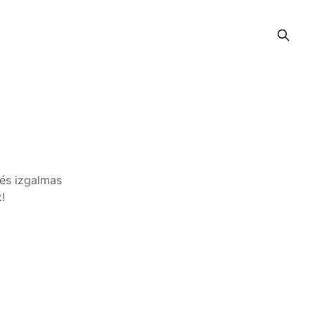
 és izgalmas
!