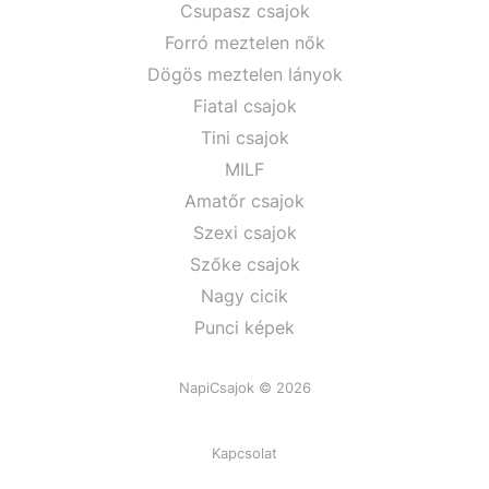
Csupasz csajok
Forró meztelen nők
Dögös meztelen lányok
Fiatal csajok
Tini csajok
MILF
Amatőr csajok
Szexi csajok
Szőke csajok
Nagy cicik
Punci képek
NapiCsajok © 2026
Kapcsolat