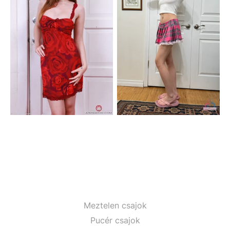
Meztelen csajok
Pucér csajok