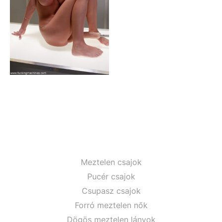
Meztelen csajok
Pucér csajok
Csupasz csajok
Forró meztelen nők
Dögös meztelen lányok