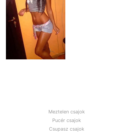
Meztelen csajok
Pucér csajok
Csupasz csajok