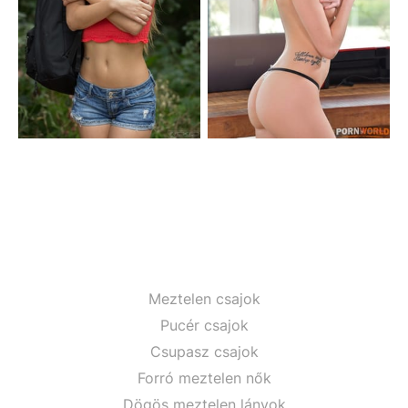
Meztelen csajok
Pucér csajok
Csupasz csajok
Forró meztelen nők
Dögös meztelen lányok