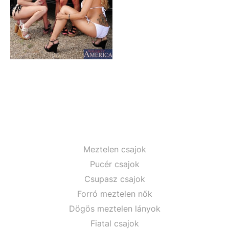
Meztelen csajok
Pucér csajok
Csupasz csajok
Forró meztelen nők
Dögös meztelen lányok
Fiatal csajok