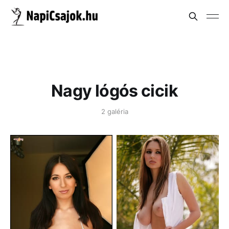
Nagy lógós cicik
2 galéria