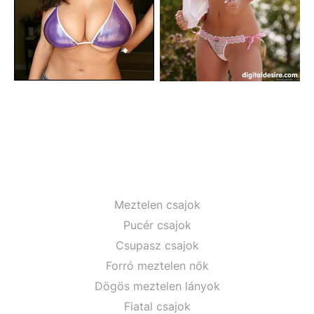
Meztelen csajok
Pucér csajok
Csupasz csajok
Forró meztelen nők
Dögös meztelen lányok
Fiatal csajok