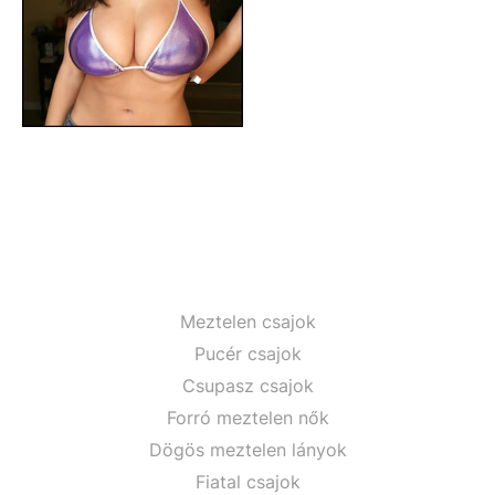
Meztelen csajok
Pucér csajok
Csupasz csajok
Forró meztelen nők
Dögös meztelen lányok
Fiatal csajok