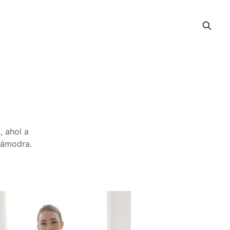
, ahol a
zámodra.