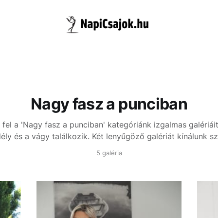
Nagy fasz a punciban
fel a 'Nagy fasz a punciban' kategóriánk izgalmas galériáit
ély és a vágy találkozik. Két lenyűgöző galériát kínálunk s
5 galéria