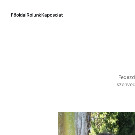
Főoldal
Rólunk
Kapcsolat
Fedezd 
szenved